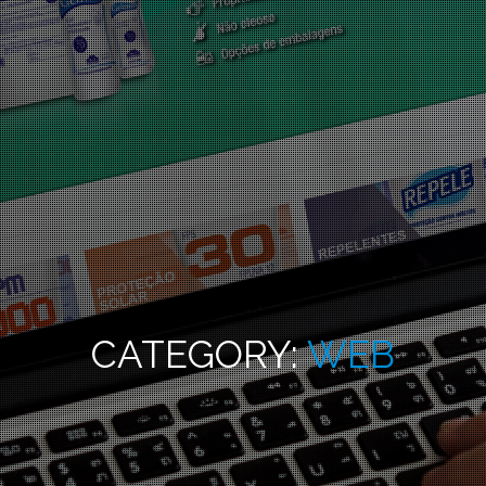
CATEGORY:
WEB