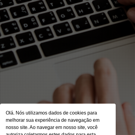
Olá. Nós utilizamos dados de cookies para
melhorar sua experiência de navegação em
nosso site. Ao navegar em nosso site, você
autoriza coletarmos estes dados para esta