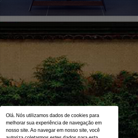
Olá. Nós utilizamos dados de cookies para
melhorar sua experiência de navegação em
nosso site. Ao navegar em nosso site, você
autoriza coletarmos estes dados para esta